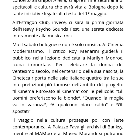
concerto all’Unipol Arena, si apre il fine settimana di
spettacoli e cultura che avrà vita a Bologna dopo le
tante iniziative legate alla festa del 1° maggio.
All’Estragon Club, invece, ci sarà la prima giornata
dell’Heavy Psycho Sounds Fest, una serata dedicata
interamente alla musica rock.
Ma il sabato bolognese non è solo musica. Al Cinema
Modernissimo, il critico Roy Menarini guiderà il
pubblico nella lezione dedicata a Marilyn Monroe,
icona immortale. Per celebrare la donna del
ventesimo secolo, nel centenario della sua nascita, la
Cineteca riporta nelle sale italiane quattro tra le sue
interpretazioni più famose nell'ambito del progetto
“Il Cinema Ritrovato al Cinema” con le pellicole: “Gli
uomini preferiscono le bionde”, “Quando la moglie
va in vacanza”, “A qualcuno piace caldo” e “Gli
spostati”.
Il viaggio nella cultura prosegue poi con l’arte
contemporanea. A Palazzo Fava gli archivi di Banksy,
mentre al MAMbo e al Museo Morandi si potranno