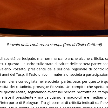
Il tavolo della conferenza stampa (foto di Giulia Goffredi)
 di società partecipate, ma non mancano anche alcune criticità, so
re». È questo il quadro sullo stato di salute delle società partecip
lerio Pozzato, presidente della sezione regionale di controll
 anni del Tusp, il Testo unico in materia di società a partecipazio
reali viene convogliata nelle società partecipate, per questo è qu
essità dei cittadini», prosegue Pozzato. Un compito che spetta pr
di queste realtà, segnalando eventuali perdite protratte nel te
iarisce il presidente – ma valutiamo le macro-cifre e mettiamo 
’Interporto di Bologna». Tra gli esempi di criticità indicati da P
ato. Attualmente, la società riesce a sorreggersi grazie a una se