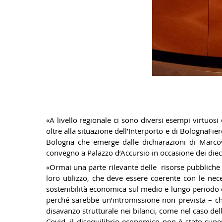
«A livello regionale ci sono diversi esempi virtuosi
oltre alla situazione dell’Interporto e di BolognaFie
Bologna che emerge dalle dichiarazioni di Marcova
convegno a Palazzo d’Accursio in occasione dei dieci
«Ormai una parte rilevante delle risorse pubbliche 
loro utilizzo, che deve essere coerente con le nec
sostenibilità economica sul medio e lungo periodo 
perché sarebbe un’intromissione non prevista – ch
disavanzo strutturale nei bilanci, come nel caso dell
Covid, il disequilibrio economico non è stato super