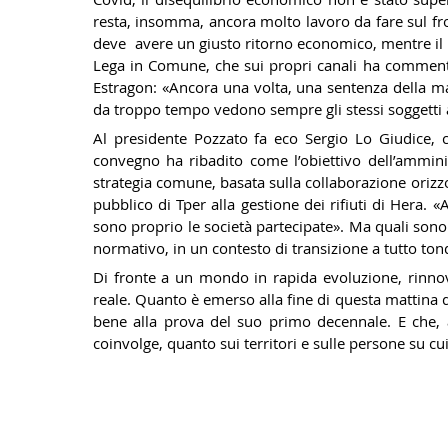
resta, insomma, ancora molto lavoro da fare sul fron
deve avere un giusto ritorno economico, mentre il 
Lega in Comune, che sui propri canali ha commenta
Estragon:
«
Ancora una volta, una sentenza della mag
da troppo tempo vedono sempre gli stessi soggetti a
Al presidente Pozzato fa eco Sergio Lo Giudice, c
convegno ha ribadito come l’obiettivo dell’ammini
strategia comune, basata sulla collaborazione orizzon
pubblico di Tper alla gestione dei rifiuti di Hera.
sono proprio le società partecipate». Ma quali sono
normativo, in un contesto di transizione a tutto tond
Di fronte a un mondo in rapida evoluzione, rinnova
reale. Quanto è emerso alla fine di questa mattina 
bene alla prova del suo primo decennale. E che, a
coinvolge, quanto sui territori e sulle persone su cu