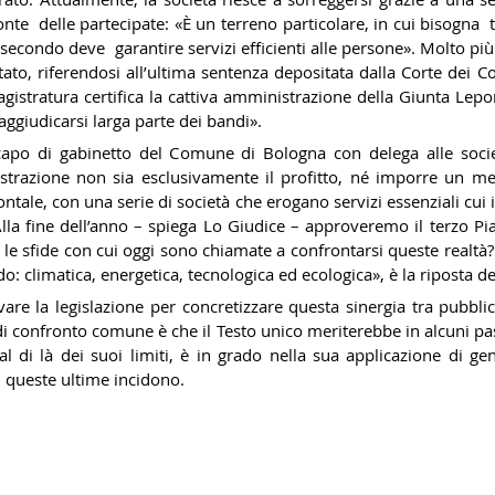
te delle partecipate: «È un terreno particolare, in cui bisogna t
secondo deve garantire servizi efficienti alle persone». Molto pi
to, riferendosi all
’
ultima sentenza depositata dalla Corte dei Con
istratura certifica la cattiva amministrazione della Giunta Lepo
ggiudicarsi larga parte dei bandi
».
apo di gabinetto del Comune di Bologna con delega alle societ
strazione non sia esclusivamente il profitto, né imporre un me
tale, con una serie di società che erogano servizi essenziali cui 
 «Alla fine dell’anno – spiega Lo Giudice – approveremo il terzo 
 le sfide con cui oggi sono chiamate a confrontarsi queste realtà?
o: climatica, energetica, tecnologica ed ecologica», è la riposta d
re la legislazione per concretizzare questa sinergia tra pubblic
di confronto comune è che il Testo unico meriterebbe in alcuni pa
l di là dei suoi limiti, è in grado nella sua applicazione di ge
i queste ultime incidono.