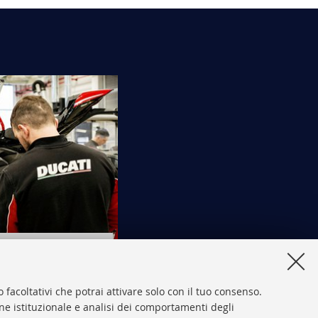
la rossa Ducati
 facoltativi che potrai attivare solo con il tuo consenso.
one istituzionale e analisi dei comportamenti degli