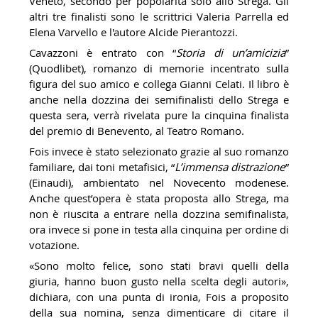
Veneto, secondo per popolarità solo allo Strega. Gli
altri tre finalisti sono le scrittrici Valeria Parrella ed
Elena Varvello e l'autore Alcide Pierantozzi.
Cavazzoni è entrato con “
Storia di un’amicizia
”
(Quodlibet), romanzo di memorie incentrato sulla
figura del suo amico e collega Gianni Celati. Il libro è
anche nella dozzina dei semifinalisti dello Strega e
questa sera, verrà rivelata pure la cinquina finalista
del premio
di Benevento,
al Teatro Romano.
Fois invece è stato selezionato grazie al suo romanzo
familiare, dai toni metafisici, “
L’immensa distrazione
”
(Einaudi), ambientato nel Novecento modenese.
Anche quest’opera è stata proposta allo Strega, ma
non è riuscita a entrare nella dozzina semifinalista,
ora invece si pone in testa alla cinquina per ordine di
votazione.
«Sono molto felice, sono stati bravi quelli della
giuria, hanno buon gusto nella scelta degli autori»,
dichiara, con una punta di ironia, Fois a proposito
della sua nomina, senza dimenticare di citare il