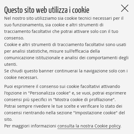
Questo sito web utilizza i cookie
Nel nostro sito utilizziamo sia cookie tecnici necessari per il
suo funzionamento, sia cookie e altri strumenti di
tracciamento facoltativi che potrai attivare solo con il tuo
consenso.
Cookie e altri strumenti di tracciamento facoltativi sono usati
Al Museo Medievale i gioielli di Aemilia Ars
per analisi statistiche, misure sull'efficacia della
comunicazione istituzionale e analisi dei comportamenti degli
utenti.
Se chiudi questo banner continuerai la navigazione solo con i
cookie necessari.
VAI ALLA RUBRICA
Puoi esprimere il consenso sui cookie facoltativi attivando
l'opzione in "Personalizza cookie" e, se vuoi, potrai esprimere
consensi più specifici in "Mostra cookie di profilazione".
Potrai sempre rivedere le tue scelte e verificare lo stato dei
Redazione
consensi rientrando nella sezione "Impostazione cookie" del
sito.
Master in Giornalismo
Per maggiori informazioni
consulta la nostra Cookie policy
.
Contatti