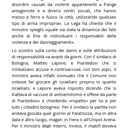
disordini causati da violenti appartenenti a frange
antagoniste e a diversi centri sociali, che hanno
messo a ferro e fuoco la città, utilizzando qualsiasi
tipo di arma impropria». La Lega ha chiesto che il
ministro spieghi «quale sia stata la dinamica dei fatti
anche al fine di individuare i responsabili delle
violenze e dei danneggiamenti».
Lo scontro sulla conta dei danni e sulle attribuzioni
di responsabilità va avanti da giorni. Con il sindaco di
Bologna, Matteo Lepore, e Piantedosi che si
rimbalzano accuse e controaccuse, con toni aspri. Il
ministro aveva infatti insinuato che il Comune non
volesse far giocare gli israeliani proprio in quanto
israeliani, e Lepore aveva risposto dicendo che si
trattava di «accuse di antisemitismo e offese da parte
di Piantedosi» e chiedendo «rispetto» per lui e per
tutti i cittadini bolognesi. Per il sindaco la partita non
andava giocata quel giorno al PalaDozza, ma in altra
data e altro luogo, magari in Fiera o all’Unipol Arena.
Per il ministro degli Interni, invece, il
match
doveva