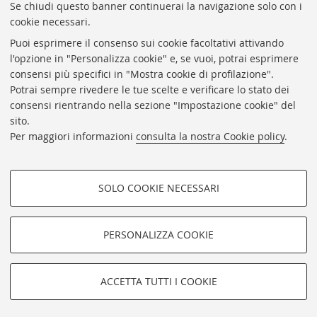
Se chiudi questo banner continuerai la navigazione solo con i
cookie necessari.
VAI ALLA RUBRICA
Puoi esprimere il consenso sui cookie facoltativi attivando
l'opzione in "Personalizza cookie" e, se vuoi, potrai esprimere
consensi più specifici in "Mostra cookie di profilazione".
Potrai sempre rivedere le tue scelte e verificare lo stato dei
Redazione
consensi rientrando nella sezione "Impostazione cookie" del
sito.
Master in Giornalismo
Per maggiori informazioni
consulta la nostra Cookie policy
.
Contatti
SOLO COOKIE NECESSARI
COOKIE DI PROFILAZIONE -
FACOLTATIVI
PERSONALIZZA COOKIE
©Copyright 2023 - Giornale del Master in Giornalismo
Si tratta di cookie utilizzati per analizzare le caratteristiche della
dell'Università di Bologna - Pubblicazione registrata al
navigazione degli utenti, creare profili in base al loro comportamento
Tribunale di Bologna in data 15/12/2016 numero 8446 -
sul sito, per analisi di marketing.
ACCETTA TUTTI I COOKIE
Direttore responsabile: Giampiero Moscato -
Privacy
-
Note
Mostra cookie di profilazione
legali
-
Impostazioni Cookie