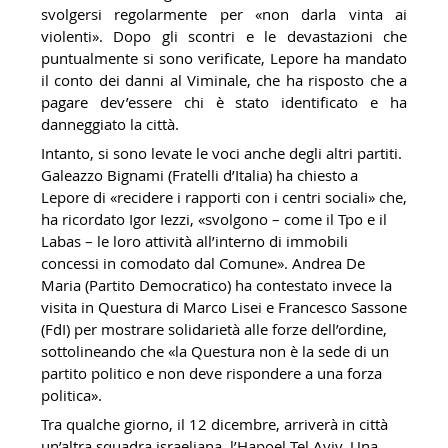
svolgersi regolarmente per «non darla vinta ai
violenti». Dopo gli scontri e le devastazioni che
puntualmente si sono verificate, Lepore ha mandato
il conto dei danni al Viminale, che ha risposto che a
pagare dev’essere chi è stato identificato e ha
danneggiato la città.
Intanto, si sono levate le voci anche degli altri partiti.
Galeazzo Bignami (Fratelli d’Italia) ha chiesto a
Lepore di «recidere i rapporti con i centri sociali» che,
ha ricordato Igor Iezzi, «svolgono
–
come il Tpo e il
Labas
–
le loro attività all’interno di immobili
concessi in comodato dal Comune». Andrea De
Maria (Partito Democratico) ha contestato invece la
visita in Questura di Marco Lisei e Francesco Sassone
(FdI) per mostrare solidarietà alle forze dell’ordine,
sottolineando che «la Questura non è la sede di un
partito politico e non deve rispondere a una forza
politica».
Tra qualche giorno, il 12 dicembre, arriverà in città
un’altra squadra israeliana, l’Hapoel Tel Aviv. Una