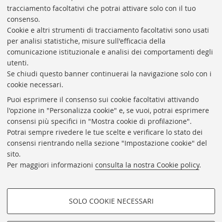
Il segretario Bulgarelli: «A Suviana si devono accertare
tracciamento facoltativi che potrai attivare solo con il tuo
al più presto le responsabilità»
consenso.
9 Aprile 2026
Tommaso Sfregola
Cookie e altri strumenti di tracciamento facoltativi sono usati
per analisi statistiche, misure sull'efficacia della
comunicazione istituzionale e analisi dei comportamenti degli
utenti.
Se chiudi questo banner continuerai la navigazione solo con i
cookie necessari.
1
2
3
4
7
…
Puoi esprimere il consenso sui cookie facoltativi attivando
«
l'opzione in "Personalizza cookie" e, se vuoi, potrai esprimere
Indietro
consensi più specifici in "Mostra cookie di profilazione".
Potrai sempre rivedere le tue scelte e verificare lo stato dei
Redazione
consensi rientrando nella sezione "Impostazione cookie" del
sito.
Master in Giornalismo
Per maggiori informazioni
consulta la nostra Cookie policy
.
Contatti
SOLO COOKIE NECESSARI
COOKIE DI PROFILAZIONE -