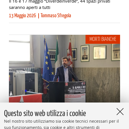
Il 16 e 17 maggio “Diverdeinverde”, 44 spazi privati
saranno aperti a tutti
13 Maggio 2026
Tommaso Sfregola
MORTI BIANCHE
Questo sito web utilizza i cookie
CRONACHE
Nel nostro sito utilizziamo sia cookie tecnici necessari per il
Cgil: «Due proposte contro i decessi sul lavoro»
suo funzionamento, sia cookie e altri strumenti di