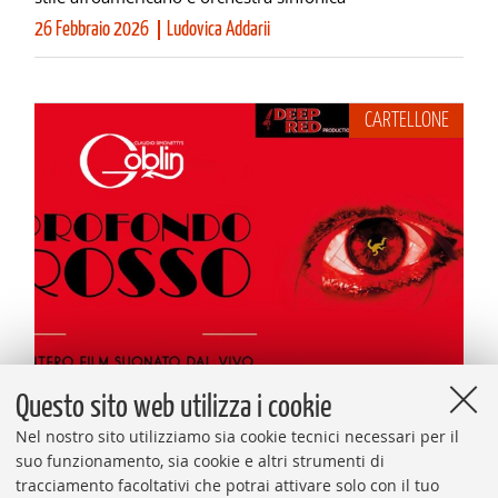
26 Febbraio 2026
Ludovica Addarii
CARTELLONE
Questo sito web utilizza i cookie
CULTURA E SPETTACOLO
Nel nostro sito utilizziamo sia cookie tecnici necessari per il
Goblin, Marinelli, Cristicchi sfidano il Festival
suo funzionamento, sia cookie e altri strumenti di
Tra gli eventi del fine settimana anche le occasioni per
tracciamento facoltativi che potrai attivare solo con il tuo