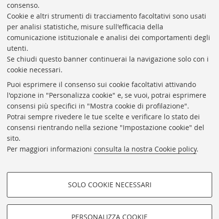
seguire Sanremo in compagnia
consenso.
26 Febbraio 2026
Ludovica Addarii
Cookie e altri strumenti di tracciamento facoltativi sono usati
per analisi statistiche, misure sull'efficacia della
comunicazione istituzionale e analisi dei comportamenti degli
utenti.
Se chiudi questo banner continuerai la navigazione solo con i
cookie necessari.
1
2
3
4
9
…
Puoi esprimere il consenso sui cookie facoltativi attivando
«
«
l'opzione in "Personalizza cookie" e, se vuoi, potrai esprimere
Indietro
Indietro
consensi più specifici in "Mostra cookie di profilazione".
Potrai sempre rivedere le tue scelte e verificare lo stato dei
Redazione
consensi rientrando nella sezione "Impostazione cookie" del
sito.
Master in Giornalismo
Per maggiori informazioni
consulta la nostra Cookie policy
.
Contatti
SOLO COOKIE NECESSARI
COOKIE DI PROFILAZIONE -
FACOLTATIVI
PERSONALIZZA COOKIE