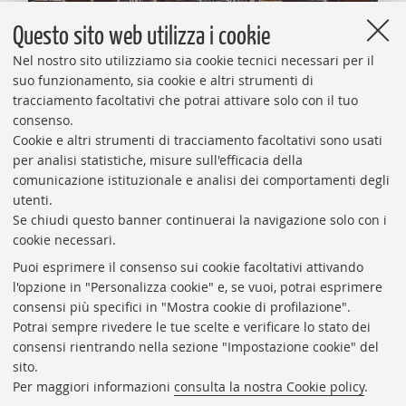
Questo sito web utilizza i cookie
SOCIETÀ
Nel nostro sito utilizziamo sia cookie tecnici necessari per il
Bologna University Press, stop ai licenziamenti
suo funzionamento, sia cookie e altri strumenti di
Salvi i dipendenti, nuovo piano basato su
tracciamento facoltativi che potrai attivare solo con il tuo
ammortizzatori sociali e ricollocamento volontario
consenso.
26 Maggio 2026
Edoardo Cassanelli
Cookie e altri strumenti di tracciamento facoltativi sono usati
per analisi statistiche, misure sull'efficacia della
comunicazione istituzionale e analisi dei comportamenti degli
utenti.
Se chiudi questo banner continuerai la navigazione solo con i
cookie necessari.
1
2
3
4
16
…
Puoi esprimere il consenso sui cookie facoltativi attivando
«
«
l'opzione in "Personalizza cookie" e, se vuoi, potrai esprimere
Indietro
Indietro
consensi più specifici in "Mostra cookie di profilazione".
Potrai sempre rivedere le tue scelte e verificare lo stato dei
Redazione
consensi rientrando nella sezione "Impostazione cookie" del
sito.
Master in Giornalismo
Per maggiori informazioni
consulta la nostra Cookie policy
.
Contatti