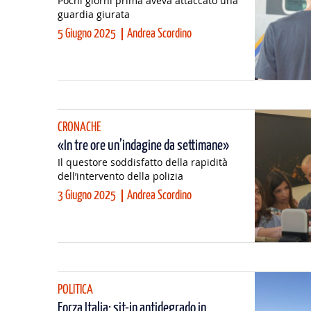
Pochi giorni prima aveva attaccato una
guardia giurata
5 Giugno 2025
Andrea Scordino
CRONACHE
«In tre ore un’indagine da settimane»
Il questore soddisfatto della rapidità
dell’intervento della polizia
3 Giugno 2025
Andrea Scordino
POLITICA
Forza Italia: sit-in antidegrado in