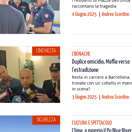
I residenti di Piazza dell’Unità
raccontano la tragedia
4 Giugno 2025
Andrea Scordino
L'INCHIESTA
CRONACHE
Duplice omicidio, Maffia verso
l'estradizione
Resta in carcere a Barcellona. 
trovate con un coltello in ma
in scena?
3 Giugno 2025
Andrea Scordino
SICUREZZA
CULTURA E SPETTACOLO
Clima, a maggio il Po Blue River