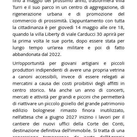
fino a maggio del prossimo anno, trasformerà Villa
Turri e il suo parco in un centro di aggregazione, di
rigenerazione urbana e di promozione del
commercio di prossimità. L’appuntamento con tutta
la cittadinanza è per giovedì 14 maggio alle ore 18,
quando la villa Liberty di viale Carducci 30 aprirà per
la prima volta le sue porte, dopo essere stata per
lungo tempo un’area militare e poi di fatto
abbandonata dal 2022.
Un’opportunità per giovani artigiani e piccoli
produttori indipendenti di avere una propria vetrina
a canoni accessibili, invece di essere relegati ai
mercatini a causa dei costi proibitivi degli affitti in
centro storico. Ma anche un anno di concerti,
mercati e attività per grandi e piccini che permetterà
di riattivare un piccolo gioiello del grande patrimonio
edilizio bolognese rimasto finora inutilizzato,
nell’attesa che a giugno 2027 inizino i lavori per il
cantiere dei nuovi uffici della Corte dei Conti,
destinazione definitiva dell’immobile. Si tratta di una
concessione temporanea da parte dell’Agenzia