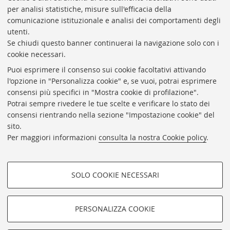
Torna “Manifesta”, la Cgil festeggia 120 anni
per analisi statistiche, misure sull'efficacia della
comunicazione istituzionale e analisi dei comportamenti degli
utenti.
Se chiudi questo banner continuerai la navigazione solo con i
cookie necessari.
VAI ALLA RUBRICA
Puoi esprimere il consenso sui cookie facoltativi attivando
l'opzione in "Personalizza cookie" e, se vuoi, potrai esprimere
consensi più specifici in "Mostra cookie di profilazione".
Potrai sempre rivedere le tue scelte e verificare lo stato dei
Redazione
consensi rientrando nella sezione "Impostazione cookie" del
sito.
Master in Giornalismo
Per maggiori informazioni
consulta la nostra Cookie policy
.
Contatti
SOLO COOKIE NECESSARI
COOKIE DI PROFILAZIONE -
FACOLTATIVI
PERSONALIZZA COOKIE
©Copyright 2023 - Giornale del Master in Giornalismo
Si tratta di cookie utilizzati per analizzare le caratteristiche della
dell'Università di Bologna - Pubblicazione registrata al
navigazione degli utenti, creare profili in base al loro comportamento