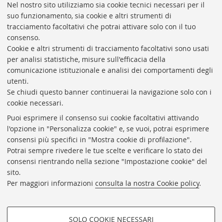
Nel nostro sito utilizziamo sia cookie tecnici necessari per il
suo funzionamento, sia cookie e altri strumenti di
tracciamento facoltativi che potrai attivare solo con il tuo
consenso.
Cookie e altri strumenti di tracciamento facoltativi sono usati
Al Museo Medievale i gioielli di Aemilia Ars
per analisi statistiche, misure sull'efficacia della
comunicazione istituzionale e analisi dei comportamenti degli
utenti.
Se chiudi questo banner continuerai la navigazione solo con i
cookie necessari.
VAI ALLA RUBRICA
Puoi esprimere il consenso sui cookie facoltativi attivando
l'opzione in "Personalizza cookie" e, se vuoi, potrai esprimere
consensi più specifici in "Mostra cookie di profilazione".
Potrai sempre rivedere le tue scelte e verificare lo stato dei
Redazione
consensi rientrando nella sezione "Impostazione cookie" del
sito.
Master in Giornalismo
Per maggiori informazioni
consulta la nostra Cookie policy
.
Contatti
SOLO COOKIE NECESSARI