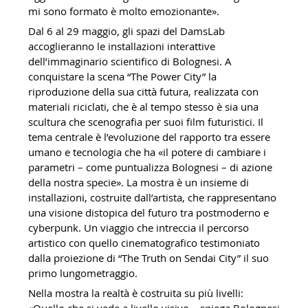
mi sono formato è molto emozionante».
Dal 6 al 29 maggio, gli spazi del DamsLab
accoglieranno le installazioni interattive
dell’immaginario scientifico di Bolognesi. A
conquistare la scena “The Power City” la
riproduzione della sua città futura, realizzata con
materiali riciclati, che è al tempo stesso è sia una
scultura che scenografia per suoi film futuristici. Il
tema centrale è l’evoluzione del rapporto tra essere
umano e tecnologia che ha «il potere di cambiare i
parametri – come puntualizza Bolognesi – di azione
della nostra specie». La mostra è un insieme di
installazioni, costruite dall’artista, che rappresentano
una visione distopica del futuro tra postmoderno e
cyberpunk. Un viaggio che intreccia il percorso
artistico con quello cinematografico testimoniato
dalla proiezione di “The Truth on Sendai City” il suo
primo lungometraggio.
Nella mostra la realtà è costruita su più livelli:
«Quello che si vede a livello visivo – spiega Bolognesi