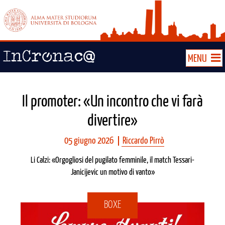
MENU
Il promoter: «Un incontro che vi farà
divertire»
05 giugno 2026
Riccardo Pirrò
Li Calzi: «Orgogliosi del pugilato femminile, il match Tessari-
Janicijevic un motivo di vanto»
BOXE