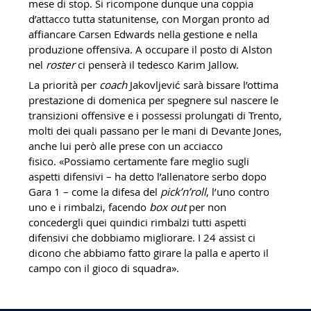
mese di stop. Si ricompone dunque una coppia
d’attacco tutta statunitense, con Morgan pronto ad
affiancare Carsen Edwards nella gestione e nella
produzione offensiva. A occupare il posto di Alston
nel
roster
ci penserà il tedesco Karim Jallow.
La priorità per
coach
Jakovljević sarà bissare l’ottima
prestazione di domenica per spegnere sul nascere le
transizioni offensive e i possessi prolungati di Trento,
molti dei quali passano per le mani di Devante Jones,
anche lui però alle prese con un acciacco
fisico. «Possiamo certamente fare meglio sugli
aspetti difensivi – ha detto l’allenatore serbo dopo
Gara 1 – come la difesa del
pick’n’roll
, l’uno contro
uno e i rimbalzi, facendo
box out
per non
concedergli quei quindici rimbalzi tutti aspetti
difensivi che dobbiamo migliorare. I 24 assist ci
dicono che abbiamo fatto girare la palla e aperto il
campo con il gioco di squadra».