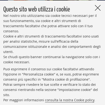
Questo sito web utilizza i cookie
Nel nostro sito utilizziamo sia cookie tecnici necessari per il
suo funzionamento, sia cookie e altri strumenti di
tracciamento facoltativi che potrai attivare solo con il tuo
consenso.
Cookie e altri strumenti di tracciamento facoltativi sono usati
San Lazzaro capitale del bowling per sordi
per analisi statistiche, misure sull'efficacia della
comunicazione istituzionale e analisi dei comportamenti degli
utenti.
Se chiudi questo banner continuerai la navigazione solo con i
cookie necessari.
VAI ALLA RUBRICA
Puoi esprimere il consenso sui cookie facoltativi attivando
l'opzione in "Personalizza cookie" e, se vuoi, potrai esprimere
consensi più specifici in "Mostra cookie di profilazione".
Potrai sempre rivedere le tue scelte e verificare lo stato dei
Redazione
consensi rientrando nella sezione "Impostazione cookie" del
sito.
Master in Giornalismo
Per maggiori informazioni
consulta la nostra Cookie policy
.
Contatti